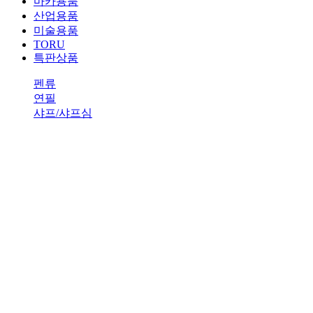
마카용품
산업용품
미술용품
TORU
특판상품
펜류
연필
샤프/샤프심