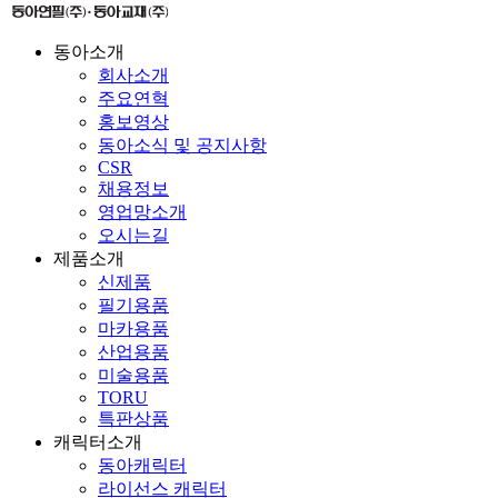
동아소개
회사소개
주요연혁
홍보영상
동아소식 및 공지사항
CSR
채용정보
영업망소개
오시는길
제품소개
신제품
필기용품
마카용품
산업용품
미술용품
TORU
특판상품
캐릭터소개
동아캐릭터
라이선스 캐릭터