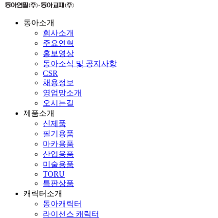
동아소개
회사소개
주요연혁
홍보영상
동아소식 및 공지사항
CSR
채용정보
영업망소개
오시는길
제품소개
신제품
필기용품
마카용품
산업용품
미술용품
TORU
특판상품
캐릭터소개
동아캐릭터
라이선스 캐릭터