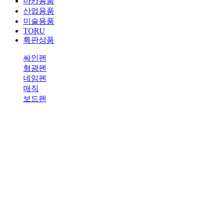
마카용품
산업용품
미술용품
TORU
특판상품
싸인펜
형광펜
네임펜
매직
보드펜