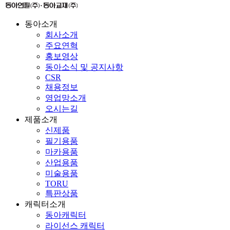
동아소개
회사소개
주요연혁
홍보영상
동아소식 및 공지사항
CSR
채용정보
영업망소개
오시는길
제품소개
신제품
필기용품
마카용품
산업용품
미술용품
TORU
특판상품
캐릭터소개
동아캐릭터
라이선스 캐릭터