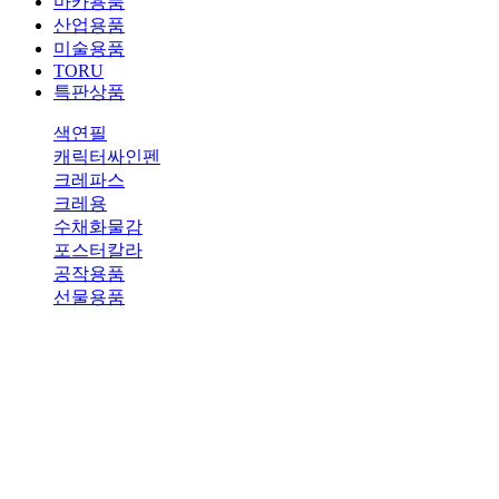
마카용품
산업용품
미술용품
TORU
특판상품
색연필
캐릭터싸인펜
크레파스
크레용
수채화물감
포스터칼라
공작용품
선물용품