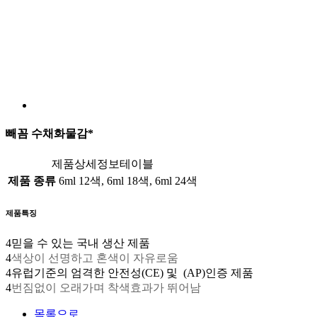
빼꼼 수채화물감*
제품상세정보테이블
제품 종류
6ml 12색, 6ml 18색, 6ml 24색
제품특징
4
믿을 수 있는 국내 생산 제품
4
색상이 선명하고 혼색이 자유로움
4
유럽기준의 엄격한 안전성(CE) 및 (AP)인증 제품
4
번짐없이 오래가며 착색효과가 뛰어남
목록으로