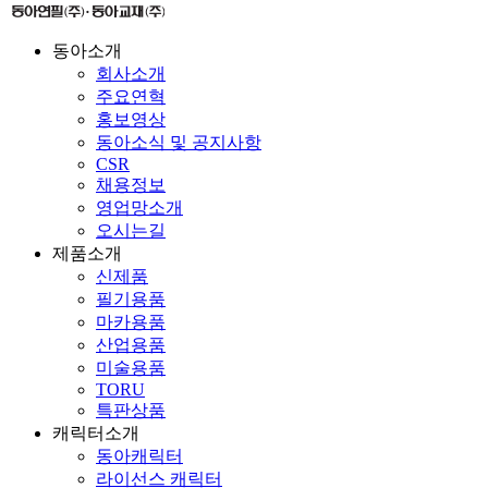
동아소개
회사소개
주요연혁
홍보영상
동아소식 및 공지사항
CSR
채용정보
영업망소개
오시는길
제품소개
신제품
필기용품
마카용품
산업용품
미술용품
TORU
특판상품
캐릭터소개
동아캐릭터
라이선스 캐릭터