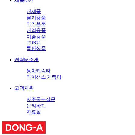
제품소개
신제품
필기용품
마카용품
산업용품
미술용품
TORU
특판상품
캐릭터소개
동아캐릭터
라이선스 캐릭터
고객지원
자주묻는질문
문의하기
자료실