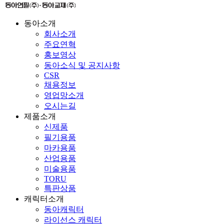
동아소개
회사소개
주요연혁
홍보영상
동아소식 및 공지사항
CSR
채용정보
영업망소개
오시는길
제품소개
신제품
필기용품
마카용품
산업용품
미술용품
TORU
특판상품
캐릭터소개
동아캐릭터
라이선스 캐릭터