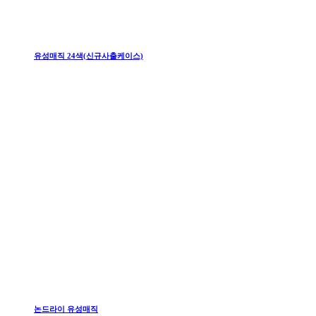
유성매직 24색(신규사출케이스)
논드라이 유성매직