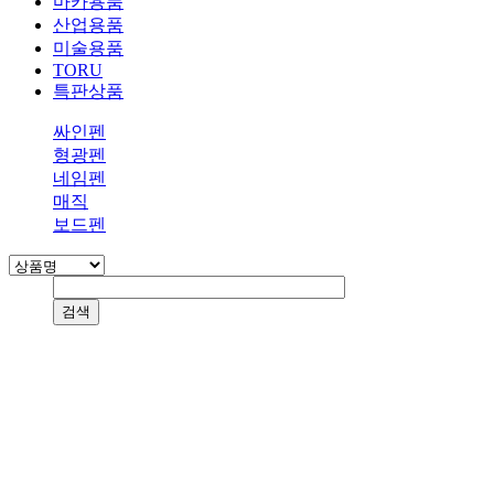
마카용품
산업용품
미술용품
TORU
특판상품
싸인펜
형광펜
네임펜
매직
보드펜