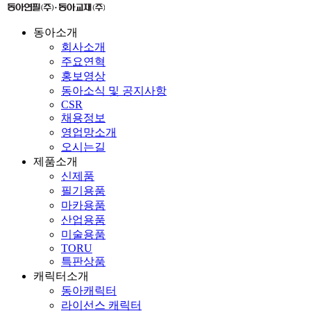
동아소개
회사소개
주요연혁
홍보영상
동아소식 및 공지사항
CSR
채용정보
영업망소개
오시는길
제품소개
신제품
필기용품
마카용품
산업용품
미술용품
TORU
특판상품
캐릭터소개
동아캐릭터
라이선스 캐릭터